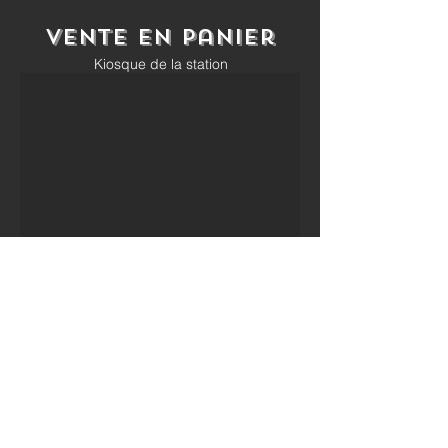
vente en panier
Kiosque de la station
En début de saison , veuillez
téléphoner pour connaître la
date d'ouverture du kiosque de
la Station ou voir page
Fraisière
Bellevue
sur facebook, pour
plus de détail mis à jour
quotidiennement